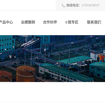
热线电话：
17351678557
产品中心
业绩案例
合作伙伴
E视专区
联系我们